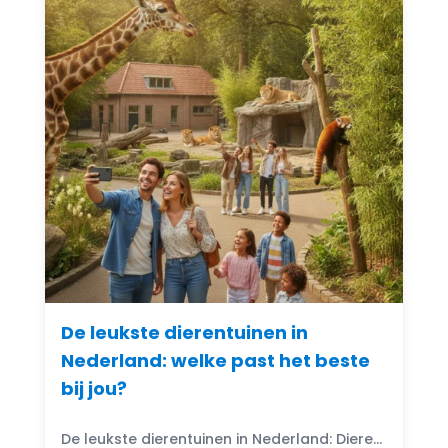
De leukste dierentuinen in
Nederland: welke past het beste
bij jou?
De leukste dierentuinen in Nederland: Dierentuinen in Nederland zijn echte trekpleisters voor jong en oud. Ze bieden niet alleen de kans om exotische dieren van dichtbij te zien, maar ook...