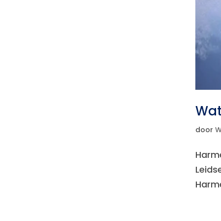
Wat
door
W
Harme
Leids
Harme