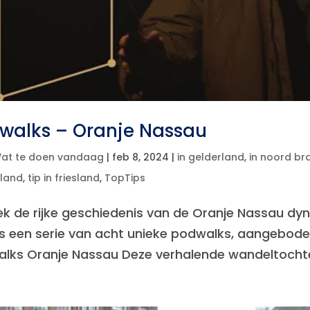
walks – Oranje Nassau
at te doen vandaag
|
feb 8, 2024
|
in gelderland
,
in noord br
lland
,
tip in friesland
,
TopTips
k de rijke geschiedenis van de Oranje Nassau dy
ns een serie van acht unieke podwalks, aangebode
lks Oranje Nassau Deze verhalende wandeltochten 