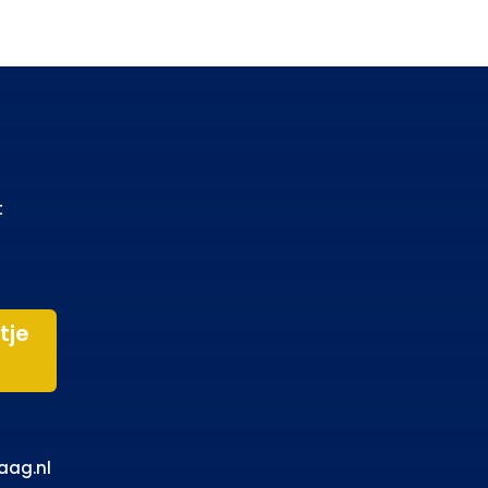
t
tje
aag.nl