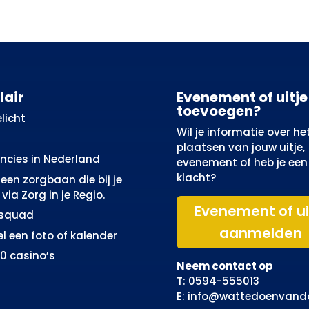
lair
Evenement of uitje
toevoegen?
licht
Wil je informatie over he
plaatsen van jouw uitje,
incies in Nederland
evenement of heb je een
klacht?
een zorgbaan die bij je
via Zorg in je Regio.
Evenement of ui
osquad
aanmelden
el een foto of kalender
10 casino’s
Neem contact op
T: 0594-555013
E: info@wattedoenvand