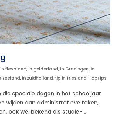
ag
,
in flevoland
,
in gelderland
,
In Groningen
,
in
n zeeland
,
in zuidholland
,
tip in friesland
,
TopTips
die speciale dagen in het schooljaar
en wijden aan administratieve taken,
n, ook wel bekend als studie-...