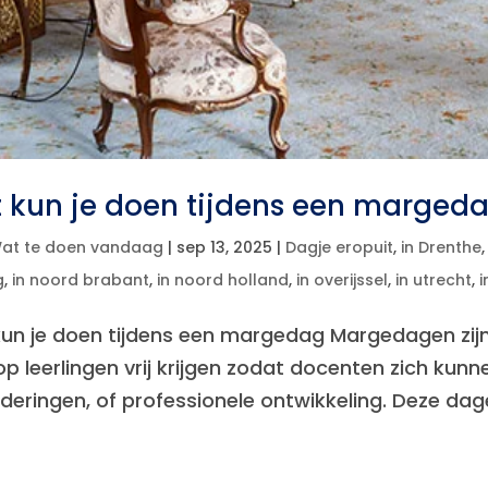
 kun je doen tijdens een marged
at te doen vandaag
|
sep 13, 2025
|
Dagje eropuit
,
in Drenthe
g
,
in noord brabant
,
in noord holland
,
in overijssel
,
in utrecht
,
i
un je doen tijdens een margedag Margedagen zijn 
p leerlingen vrij krijgen zodat docenten zich kunn
deringen, of professionele ontwikkeling. Deze dage