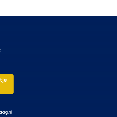
t
tje
aag.nl