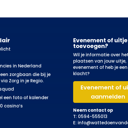
lair
Evenement of uitje
toevoegen?
licht
Wil je informatie over he
plaatsen van jouw uitje,
incies in Nederland
evenement of heb je een
klacht?
een zorgbaan die bij je
via Zorg in je Regio.
Evenement of ui
osquad
aanmelden
el een foto of kalender
10 casino’s
Neem contact op
T: 0594-555013
E: info@wattedoenvand