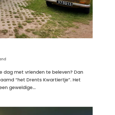
and
uke dag met vrienden te beleven? Dan
enaamd “het Drents Kwartiertje”. Het
een geweldige...