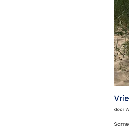
Vri
door
W
Samen