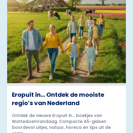
Eropuit in… Ontdek de mooiste
regio’s van Nederland
Ontdek de nieuwe Eropuit in... boekjes van
WattedoenVandaag. Compacte A5-gidsen
boordevol uitjes, natuur, horeca en tips uit de