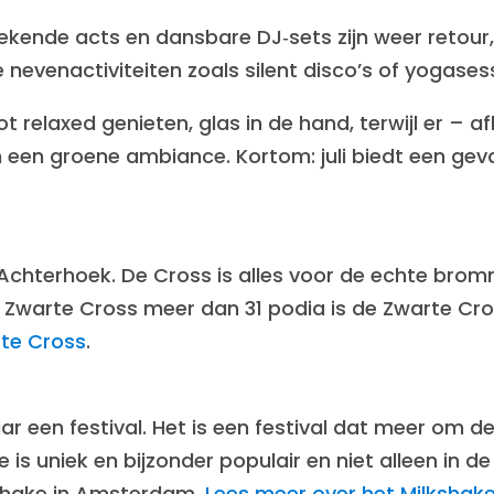
 bekende acts en dansbare DJ‑sets zijn weer reto
nevenactiviteiten zoals silent disco’s of yogases
relaxed genieten, glas in de hand, terwijl er – af
een groene ambiance. Kortom: juli biedt een gevar
Achterhoek. De Cross is alles voor de echte bromm
de Zwarte Cross meer dan 31 podia is de Zwarte Cro
rte Cross
.
r een festival. Het is een festival dat meer om d
 is uniek en bijzonder populair en niet alleen in d
kshake in Amsterdam.
Lees meer over het Milkshake 