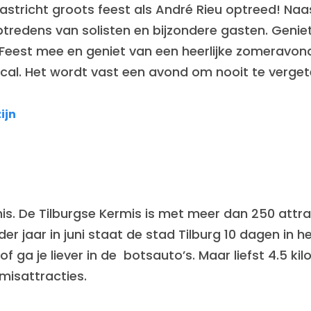
 Maastricht groots feest als André Rieu optreed! Na
 optredens van solisten en bijzondere gasten. Genie
n. Feest mee en geniet van een heerlijke zomeravo
ical. Het wordt vast een avond om nooit te verget
zijn
mis. De Tilburgse Kermis is met meer dan 250 attra
r jaar in juni staat de stad Tilburg 10 dagen in he
 ga je liever in de botsauto’s. Maar liefst 4.5 ki
misattracties.