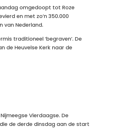
e maandag omgedoopt tot Roze
evierd en met zo’n 350.000
n van Nederland.
mis traditioneel ‘begraven’. De
an de Heuvelse Kerk naar de
e Nijmeegse Vierdaagse. De
s die de derde dinsdag aan de start