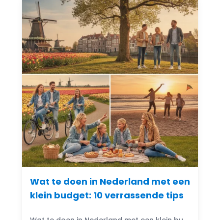
Wat te doen in Nederland met een
klein budget: 10 verrassende tips
Wat te doen in Nederland met een klein budget? Gelukkig zijn er volop budgetvriendelijke uitjes te vinden! Of je nu houdt van de natuur, cultuur of avontuur, er is altijd...