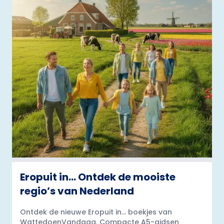
Eropuit in… Ontdek de mooiste
regio’s van Nederland
Ontdek de nieuwe Eropuit in... boekjes van
WattedoenVandaag. Compacte A5-gidsen