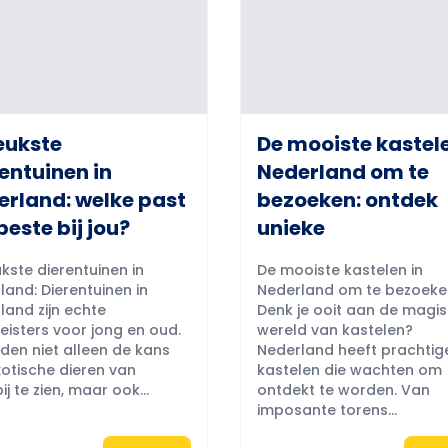
eukste
De mooiste kastele
entuinen in
Nederland om te
erland: welke past
bezoeken: ontdek
beste bij jou?
unieke
kste dierentuinen in
De mooiste kastelen in
land: Dierentuinen in
Nederland om te bezoeke
land zijn echte
Denk je ooit aan de magi
eisters voor jong en oud.
wereld van kastelen?
eden niet alleen de kans
Nederland heeft prachtig
otische dieren van
kastelen die wachten om
ij te zien, maar ook...
ontdekt te worden. Van
imposante torens...