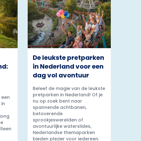
De leukste pretparken
nd:
in Nederland voor een
dag vol avontuur
Beleef de magie van de leukste
pretparken in Nederland! Of je
 een
nu op zoek bent naar
 in
spannende achtbanen,
betoverende
 jong
sprookjeswerelden of
ge
avontuurlijke waterslides,
lleen
Nederlandse themaparken
bieden plezier voor iedereen.