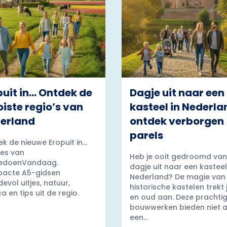
puit in… Ontdek de
Dagje uit naar een
iste regio’s van
kasteel in Nederla
erland
ontdek verborgen
parels
k de nieuwe Eropuit in...
es van
Heb je ooit gedroomd van
edoenVandaag.
dagje uit naar een kasteel
acte A5-gidsen
Nederland? De magie van
evol uitjes, natuur,
historische kastelen trekt
a en tips uit de regio.
en oud aan. Deze prachti
bouwwerken bieden niet a
een...