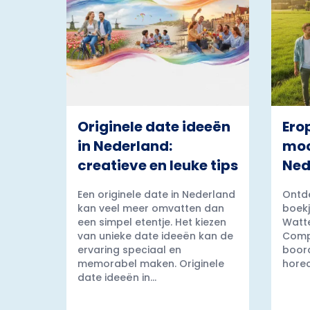
Originele date ideeën
Ero
in Nederland:
moo
creatieve en leuke tips
Ned
Een originele date in Nederland
Ontde
kan veel meer omvatten dan
boekj
een simpel etentje. Het kiezen
Watt
van unieke date ideeën kan de
Comp
ervaring speciaal en
boord
memorabel maken. Originele
horec
date ideeën in...