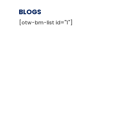
BLOGS
[otw-bm-list id="1"]