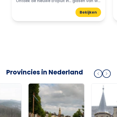
Ontdek de nieuwe Eropuit in... gidsen van WattedoenVandaag. Compacte A5-gidsen boordevol uitjes, natuur, horeca en tips uit de regio.
Bekijken
Provincies in Nederland