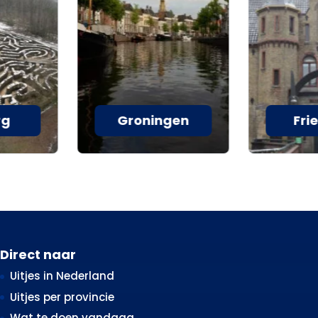
rg
Groningen
Fri
Direct naar
Uitjes in Nederland
Uitjes per provincie
Wat te doen vandaag