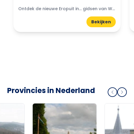
Ontdek de nieuwe Eropuit in... gidsen van WattedoenVandaag. Compacte A5-gidsen boordevol uitjes, natuur, horeca en tips uit de regio.
Bekijken
Provincies in Nederland