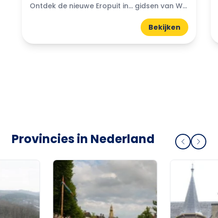
Ontdek de nieuwe Eropuit in... gidsen van WattedoenVandaag. Compacte A5-gidsen boordevol uitjes, natuur, horeca en tips uit de regio.
Bekijken
Provincies in Nederland